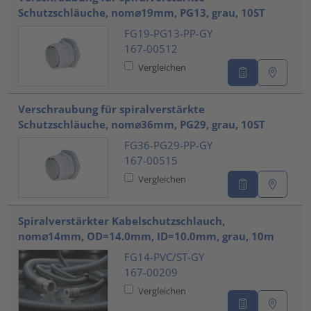
Schutzschläuche, nom⌀19mm, PG13, grau, 10ST
FG19-PG13-PP-GY
167-00512
Vergleichen
Verschraubung für spiralverstärkte
Schutzschläuche, nom⌀36mm, PG29, grau, 10ST
FG36-PG29-PP-GY
167-00515
Vergleichen
Spiralverstärkter Kabelschutzschlauch,
nom⌀14mm, OD=14.0mm, ID=10.0mm, grau, 10m
FG14-PVC/ST-GY
167-00209
Vergleichen