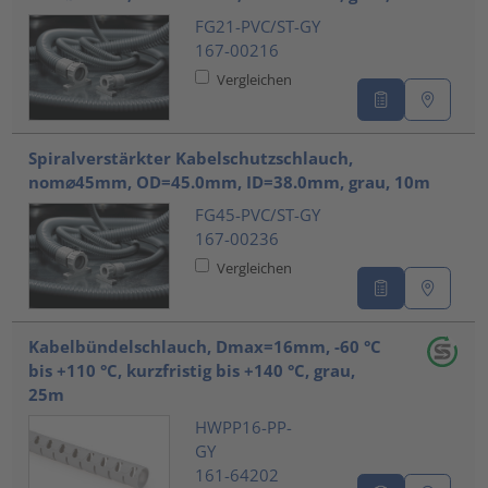
FG21-PVC/ST-GY
167-00216
Vergleichen
Spiralverstärkter Kabelschutzschlauch,
nom⌀45mm, OD=45.0mm, ID=38.0mm, grau, 10m
FG45-PVC/ST-GY
167-00236
Vergleichen
Kabelbündelschlauch, Dmax=16mm, -60 °C
bis +110 °C, kurzfristig bis +140 °C, grau,
25m
HWPP16-PP-
GY
161-64202