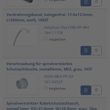
Verdrahtungskanal, halogenfrei, 11.0x13.5mm,
L=500mm, weiß, 100ST
HelaDuct Flex10SK-PP-WH
164-11108
Vergleichen
Verschraubung für spiralverstärkte
Schutzschläuche, nom⌀56mm, M63, grau, 10ST
FG56-M63-PP-GY
167-00537
Vergleichen
Spiralverstärkter Kabelschutzschlauch,
nom⌀21mm, OD=21.0mm, ID=16.0mm, grau, 10m