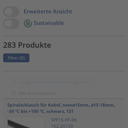
View Options
Erweiterte Ansicht
Sustainable
283 Produkte
Filter (
0
)
Ausgewählte Produkte vergleichen
Alle Zurücksetzen
???product.list.title???
Spiralschlauch für Kabel, nom⌀15mm, ⌀15-18mm,
-30 °C bis +100 °C, schwarz, 1ST
SPF15-PP-BK
162-20150