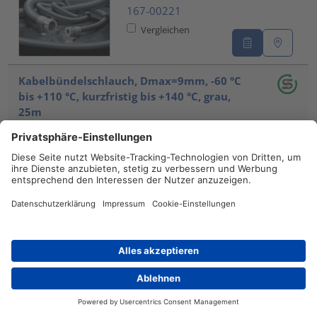
167-00221
Vergleichen
Kabelbündelschlauch, Dmax=9mm, -60 °C
bis +110 °C, kurzfristig bis +140 °C, grau,
25m
HWPP8-PP-
GY
161-64102
Vergleichen
Kabelbündelschlauch, Dmax=16mm, -60 °C
bis +110 °C, kurzfristig bis +140 °C, silber,
25m
HWPP16-
PP-SR
Händlersuche
Kontakt
161-64203