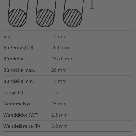
⌀ D
15
mm
Außen ⌀ (OD)
20.0
mm
Bündel ⌀
15-20
mm
Bündel ⌀ max.
20
mm
Bündel ⌀ min.
15
mm
Länge (L)
1
m
Nennmaß ⌀
15
mm
Wanddicke (WT)
2.5
mm
Wendelbreite (P)
5.0
mm