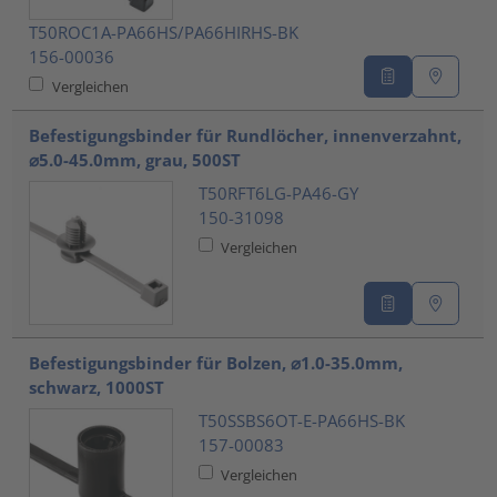
T50ROC1A-PA66HS/PA66HIRHS-BK
156-00036
Vergleichen
Befestigungsbinder für Rundlöcher, innenverzahnt,
⌀5.0-45.0mm, grau, 500ST
T50RFT6LG-PA46-GY
150-31098
Vergleichen
Befestigungsbinder für Bolzen, ⌀1.0-35.0mm,
schwarz, 1000ST
T50SSBS6OT-E-PA66HS-BK
157-00083
Vergleichen