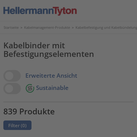
Startseite
>
Kabelmanagement-Produkte
>
Kabelbefestigung und Kabelbündelun
Kabelbinder mit
Befestigungselementen
View Options
Erweiterte Ansicht
Sustainable
839 Produkte
Filter (
0
)