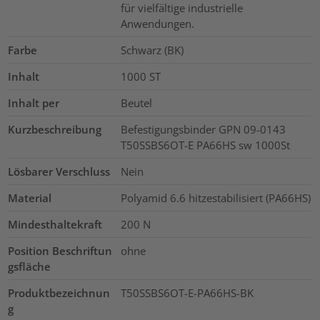
für vielfältige industrielle
Anwendungen.
Farbe
Schwarz (BK)
Inhalt
1000
ST
Inhalt per
Beutel
Kurzbeschreibung
Befestigungsbinder GPN 09-0143
T50SSBS6OT-E PA66HS sw 1000St
Lösbarer Verschluss
Nein
Material
Polyamid 6.6 hitzestabilisiert (PA66HS)
Mindesthaltekraft
200
N
Position Beschriftun
ohne
gsfläche
Produktbezeichnun
T50SSBS6OT-E-PA66HS-BK
g