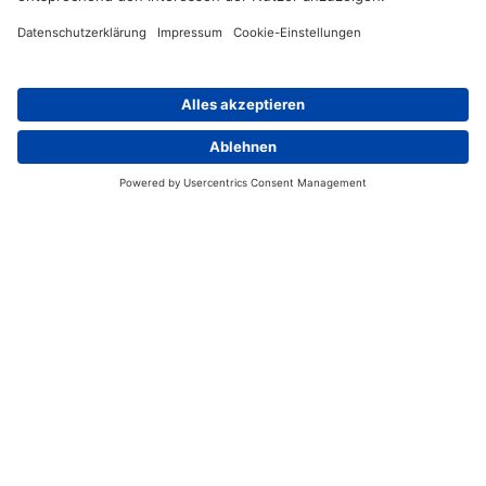
Jernej.Ahac@HellermannTyton.com
+386 316 071 96
Händlersuche
Kontakt
Österreich
Impressum
Datenschutz