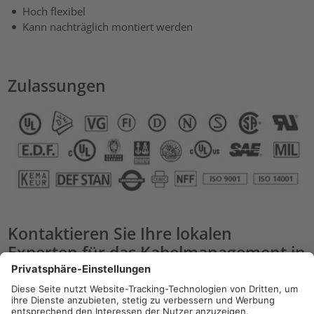
Hoch flexibel
Kann nachträglich montiert werden
Zulassungen
Kontaktieren Sie Ihre lokalen
Experten für das Kabelmanagement in
der Lebensmittelindustrie:
CEE | Jernej Ahac