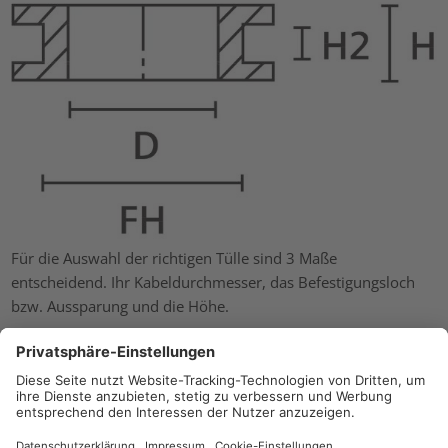
Für die Auswahl der richtigen Tülle sind 3 Maße
entscheidend. Ihr Kabeldurchmesser, das Befestigungsloch
bzw. Aussparung und die Höhe.
FH
= Befestigungsloch
H2
= Höhe
D
= Kabeldurchmesser