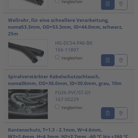
Vergleichen
Wellrohr, für eine schnellere Verarbeitung,
nom⌀53.3mm, OD=53.3mm, ID=44.0mm, schwarz,
25m
HG-DC54-PA6-BK
166-11807
Vergleichen
Spiralverstärkter Kabelschutzschlauch,
nom⌀36mm, OD=36.0mm, ID=30.0mm, grau, 10m
FG36-PVC/ST-GY
167-00229
Vergleichen
Kantenschutz, T=1.3 - 2.1mm, W=4.6mm,
W2=2.4mm, H=4.3mm, H2=2.7mm, -60 °C bis +260 °C,