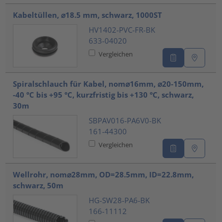
Kabeltüllen, ⌀18.5 mm, schwarz, 1000ST
HV1402-PVC-FR-BK
633-04020
Vergleichen
Spiralschlauch für Kabel, nom⌀16mm, ⌀20-150mm,
-40 °C bis +95 °C, kurzfristig bis +130 °C, schwarz,
30m
SBPAV016-PA6V0-BK
161-44300
Vergleichen
Wellrohr, nom⌀28mm, OD=28.5mm, ID=22.8mm,
schwarz, 50m
HG-SW28-PA6-BK
166-11112