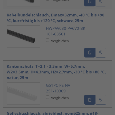
Kabelbündelschlauch, Dmax=32mm, -40 °C bis +90
°C, kurzfristig bis +120 °C, schwarz, 25m
HWPAV030-PA6V0-BK
161-63501
Vergleichen
Kantenschutz, T=2.1 - 3.3mm, W=5.7mm,
W2=3.5mm, H=4.3mm, H2=2.7mm, -30 °C bis +80 °C,
natur, 25m
G51PC-PE-NA
251-10309
Vergleichen
Geflechtschlauch, abriebfest, nom⌀25mm, ⌀18-