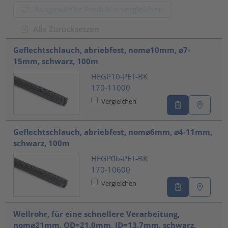
Ausgewählte Produkte vergleichen
Alle Zurücksetzen
???product.list.title???
Geflechtschlauch, abriebfest, nom⌀10mm, ⌀7-
15mm, schwarz, 100m
HEGP10-PET-BK
170-11000
Vergleichen
Geflechtschlauch, abriebfest, nom⌀6mm, ⌀4-11mm,
schwarz, 100m
HEGP06-PET-BK
170-10600
Vergleichen
Wellrohr, für eine schnellere Verarbeitung,
nom⌀21mm, OD=21.0mm, ID=13.7mm, schwarz,