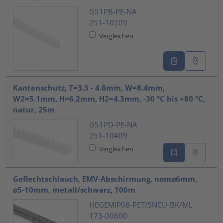
G51PB-PE-NA
251-10209
Vergleichen
Kantenschutz, T=3.3 - 4.8mm, W=8.4mm,
W2=5.1mm, H=6.2mm, H2=4.3mm, -30 °C bis +80 °C,
natur, 25m
G51PD-PE-NA
251-10409
Vergleichen
Geflechtschlauch, EMV-Abschirmung, nom⌀6mm,
⌀5-10mm, metall/schwarz, 100m
HEGEMIP06-PET/SNCU-BK/ML
173-00600