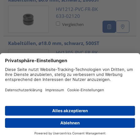
HV1212-PVC-FR-BK
633-02120
Vergleichen
Kabeltüllen, ⌀18.0 mm, schwarz, 500ST
HV1305-PVC-FR-BK
633-03050
Vergleichen
Kabeltüllen, ⌀8.8 mm, schwarz, 1000ST
HV2210-PVC-FR-BK
632-02100
Vergleichen
Händlersuche
Kontakt
Spiralschlauch für Kabel, nom⌀9mm, ⌀10-100mm,
-60 °C bis +80 °C, kurzfristig bis +120 °C, weiß, 30m