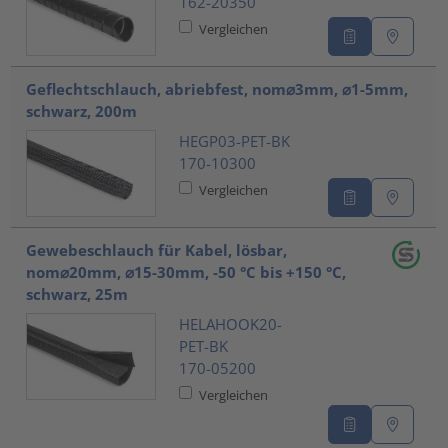
162-20350
Vergleichen
Geflechtschlauch, abriebfest, nom⌀3mm, ⌀1-5mm,
schwarz, 200m
HEGP03-PET-BK
170-10300
Vergleichen
Gewebeschlauch für Kabel, lösbar,
nom⌀20mm, ⌀15-30mm, -50 °C bis +150 °C,
schwarz, 25m
HELAHOOK20-
PET-BK
170-05200
Vergleichen