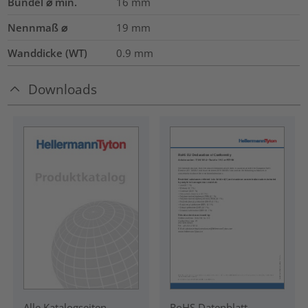
Bündel ⌀ min.
16
mm
Nennmaß ⌀
19
mm
Wanddicke (WT)
0.9
mm
Downloads
RoHS Datenblatt
Alle Katalogseiten