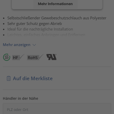
Mehr Informationen
Akzeptieren
Selbstschließender Gewebeschutzschlauch aus Polyester
Sehr guter Schutz gegen Abrieb
powered by
Usercentrics Consent Management Platform
Ideal für die nachträgliche Installation
Leichtes, einfaches Anbringen und Entfernen
Mehr anzeigen
Auf die Merkliste
Händler in der Nähe