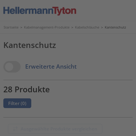
Startseite
>
Kabelmanagement-Produkte
>
Kabelschläuche
>
Kantenschutz
Kantenschutz
View Options
Erweiterte Ansicht
28 Produkte
Filter (
0
)
Ausgewählte Produkte vergleichen