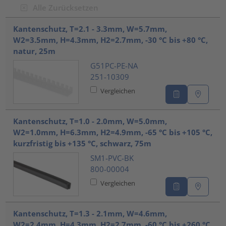
Alle Zurücksetzen
???product.list.title???
Kantenschutz, T=2.1 - 3.3mm, W=5.7mm,
W2=3.5mm, H=4.3mm, H2=2.7mm, -30 °C bis +80 °C,
natur, 25m
G51PC-PE-NA
251-10309
Vergleichen
Kantenschutz, T=1.0 - 2.0mm, W=5.0mm,
W2=1.0mm, H=6.3mm, H2=4.9mm, -65 °C bis +105 °C,
kurzfristig bis +135 °C, schwarz, 75m
SM1-PVC-BK
800-00004
Vergleichen
Kantenschutz, T=1.3 - 2.1mm, W=4.6mm,
W2=2.4mm, H=4.3mm, H2=2.7mm, -60 °C bis +260 °C,