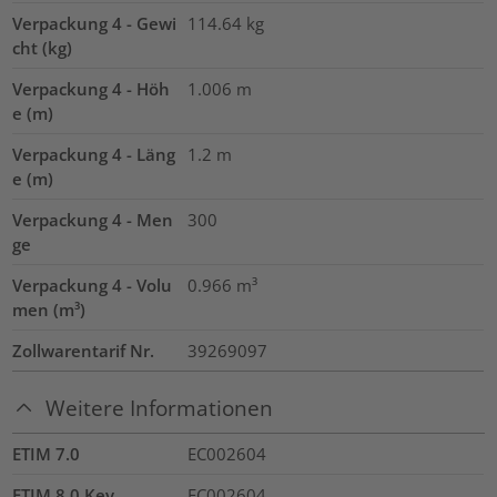
Verpackung 4 - Gewi
114.64
kg
cht (kg)
Verpackung 4 - Höh
1.006
m
e (m)
Verpackung 4 - Läng
1.2
m
e (m)
Verpackung 4 - Men
300
ge
Verpackung 4 - Volu
0.966
m³
men (m³)
Zollwarentarif Nr.
39269097
Weitere Informationen
ETIM 7.0
EC002604
ETIM 8.0 Key
EC002604