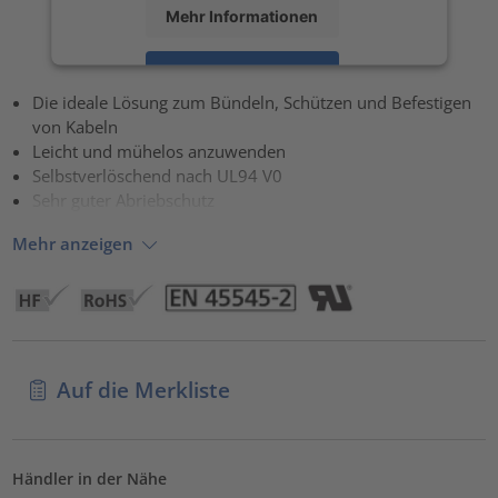
Mehr Informationen
Akzeptieren
Die ideale Lösung zum Bündeln, Schützen und Befestigen
powered by
Usercentrics Consent Management Platform
von Kabeln
Leicht und mühelos anzuwenden
Selbstverlöschend nach UL94 V0
Sehr guter Abriebschutz
Mehr anzeigen
Auf die Merkliste
Händler in der Nähe