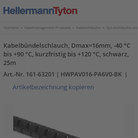
Startseite
>
Kabelmanagement-Produkte
>
Kabelschläuche
>
Spiralschläuche un
Kabelbündelschlauch, Dmax=16mm, -40 °C
bis +90 °C, kurzfristig bis +120 °C, schwarz,
25m
Art.-Nr. 161-63201
| HWPAV016-PA6V0-BK
|
Artikelbezeichnung kopieren