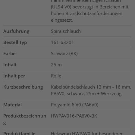
flammhemmenden Eigenschaften
(UL94 V0) bevorzugt in Bereichen mit
hohen Brandschutzanforderungen
eingesetzt.
Ausführung
Spiralschlauch
Bestell Typ
161-63201
Farbe
Schwarz (BK)
Inhalt
25
m
Inhalt per
Rolle
Kurzbeschreibung
Kabelbündelschlauch 13 mm - 16 mm,
PA6V0, schwarz, 25m + Werkzeug
Material
Polyamid 6 V0 (PA6V0)
Produktbezeichnun
HWPAV016-PA6V0-BK
g
Produktfamilie
Helawrap HWPAV0 für besonderen