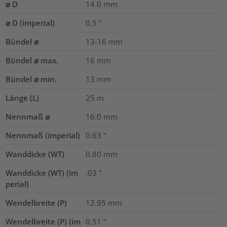
⌀ D
14.0
mm
⌀ D (imperial)
0.5
"
Bündel ⌀
13-16
mm
Bündel ⌀ max.
16
mm
Bündel ⌀ min.
13
mm
Länge (L)
25
m
Nennmaß ⌀
16.0
mm
Nennmaß (imperial)
0.63
"
Wanddicke (WT)
0.80
mm
Wanddicke (WT) (im
.03
"
perial)
Wendelbreite (P)
12.95
mm
Wendelbreite (P) (im
0.51
"