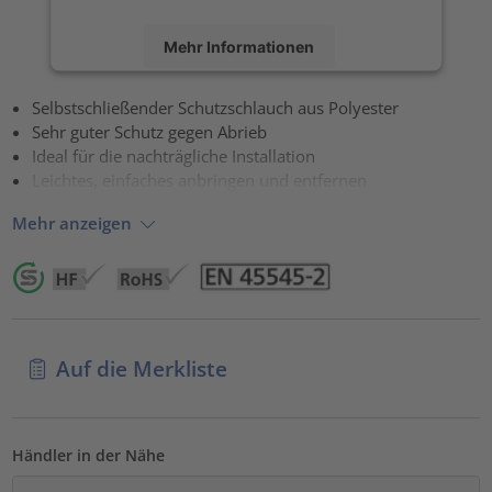
Mehr Informationen
Akzeptieren
Selbstschließender Schutzschlauch aus Polyester
Sehr guter Schutz gegen Abrieb
powered by
Usercentrics Consent Management Platform
Ideal für die nachträgliche Installation
Leichtes, einfaches anbringen und entfernen
Mehr anzeigen
Auf die Merkliste
Händler in der Nähe