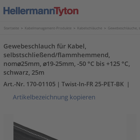
Startseite
>
Kabelmanagement-Produkte
>
Kabelschläuche
>
Gewebeschläuche, s
Gewebeschlauch für Kabel,
selbstschließend/flammhemmend,
nom⌀25mm, ⌀19-25mm, -50 °C bis +125 °C,
schwarz, 25m
Art.-Nr. 170-01105
| Twist-In-FR 25-PET-BK
|
Artikelbezeichnung kopieren