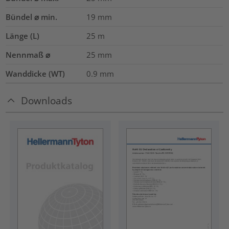
Bündel ⌀ min.
19
mm
Länge (L)
25
m
Nennmaß ⌀
25
mm
Wanddicke (WT)
0.9
mm
Downloads