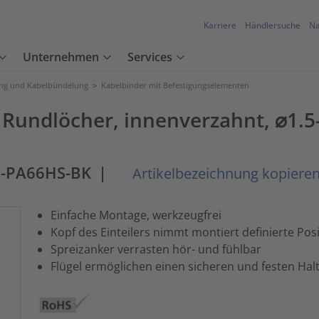
Karriere
Händlersuche
Na
Unternehmen
Services
ung und Kabelbündelung
>
Kabelbinder mit Befestigungselementen
 Rundlöcher, innenverzahnt, ⌀1.
M-PA66HS-BK
|
Artikelbezeichnung kopiere
Einfache Montage, werkzeugfrei
Kopf des Einteilers nimmt montiert definierte Posi
Spreizanker verrasten hör- und fühlbar
Flügel ermöglichen einen sicheren und festen Halt