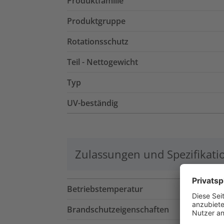
Produktfamilie
Produktgruppe
Rotationsschutz
Teil - Nettogewicht
Typ
UV-beständig
Zulassungen und Spezifikati
Betriebstemperatur
Brandschutzeigenschaften