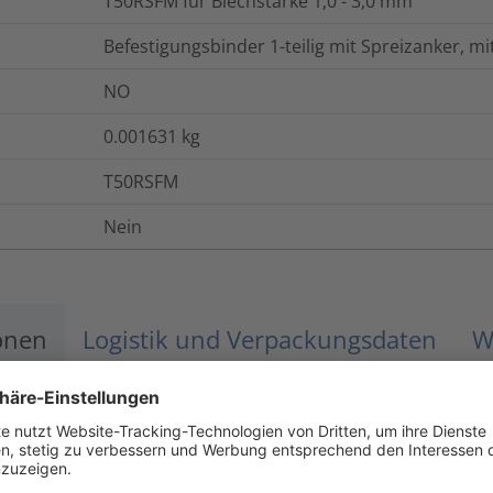
T50RSFM für Blechstärke 1,0 - 3,0 mm
Befestigungsbinder 1-teilig mit Spreizanker, mi
NO
0.001631
kg
T50RSFM
Nein
onen
Logistik und Verpackungsdaten
W
-40 °C bis +105 °C
UL94 V2