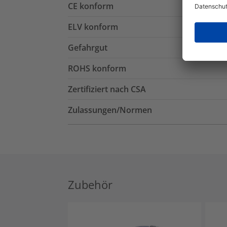
CE konform
ELV konform
Gefahrgut
ROHS konform
Zertifiziert nach CSA
Zulassungen/Normen
Zubehör