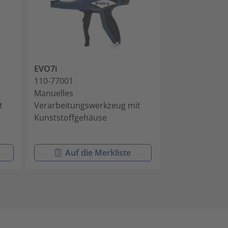
EVO7i
EVO7iSP
110-77001
110-77002
Manuelles
Manuelles
t
Verarbeitungswerkzeug mit
Verarbeitungs
Kunststoffgehäuse
Kunststoffgeh
Auf die Merkliste
Auf di