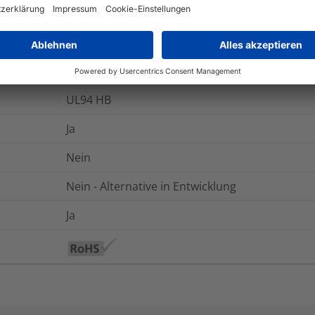
-40 °C bis +105 °C
-40 °C bis +105 °C
UL94 HB
Ja
Nein
Nein - Alternative in Entwicklung
Ja