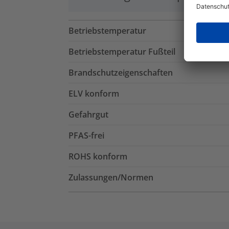
Betriebstemperatur
Betriebstemperatur Fußteil
Brandschutzeigenschaften
ELV konform
Gefahrgut
PFAS-frei
ROHS konform
Zulassungen/Normen