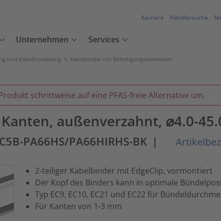
Karriere
Händlersuche
Na
Unternehmen
Services
ung und Kabelbündelung
>
Kabelbinder mit Befestigungselementen
Produkt schrittweise auf eine PFAS-freie Alternative um.
r Kanten, außenverzahnt, ⌀4.0-45
EC5B-PA66HS/PA66HIRHS-BK
|
Artikelbe
2-teiliger Kabelbinder mit EdgeClip, vormontiert
Der Kopf des Binders kann in optimale Bündelpos
Typ EC9, EC10, EC21 und EC22 für Bündeldurchm
Für Kanten von 1-3 mm