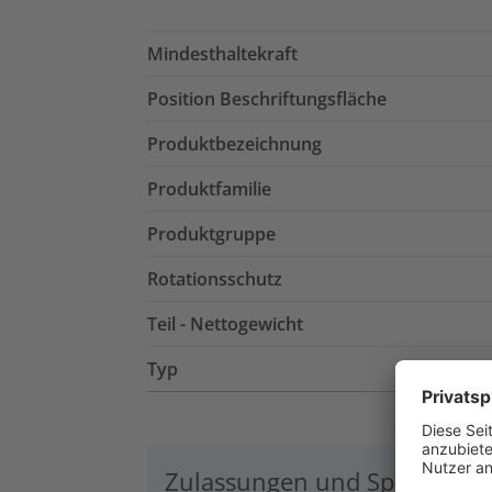
Mindesthaltekraft
Position Beschriftungsfläche
Produktbezeichnung
Produktfamilie
Produktgruppe
Rotationsschutz
Teil - Nettogewicht
Typ
Zulassungen und Spezifikati