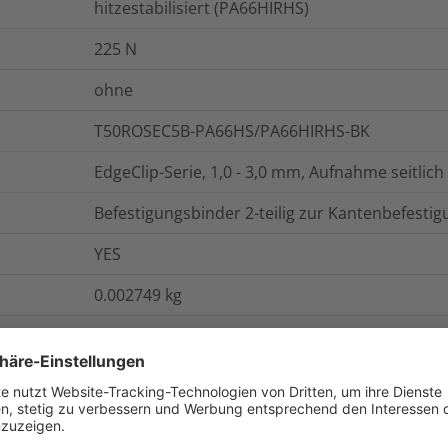
hitzestabilisiert (PA66HIRHS)
225
N
ohne
T50ROSEC5B-PA66HS/PA66HIRHS-BK
EdgeClip-Serie, 1,0 - 3,0 mm, Aufnahme seitlich
Befestigungsbinder 2-teilig zur Kantenbefestig
YES
0.002749
kg
T50ROSEC5B
onen
Logistik und Verpackungsdaten
W