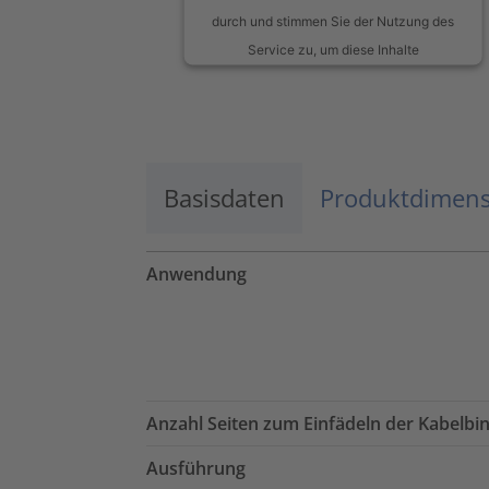
durch und stimmen Sie der Nutzung des
Service zu, um diese Inhalte
anzuzeigen.
Mehr Informationen
Basisdaten
Akzeptieren
Produktdimen
powered by
Usercentrics Consent
Management Platform
Anwendung
Anzahl Seiten zum Einfädeln der Kabelbi
Ausführung