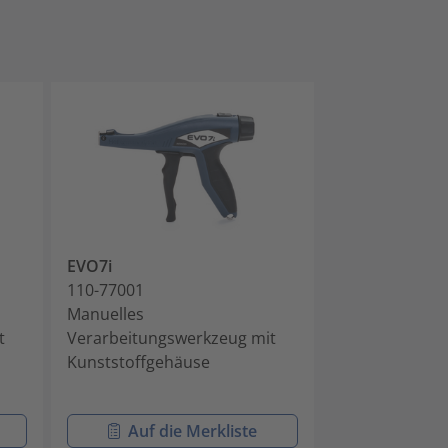
EVO7i
EVO7iSP
110-77001
110-77002
Manuelles
Manuelles
t
Verarbeitungswerkzeug mit
Verarbeitungs
Kunststoffgehäuse
Kunststoffgeh
Auf die Merkliste
Auf di