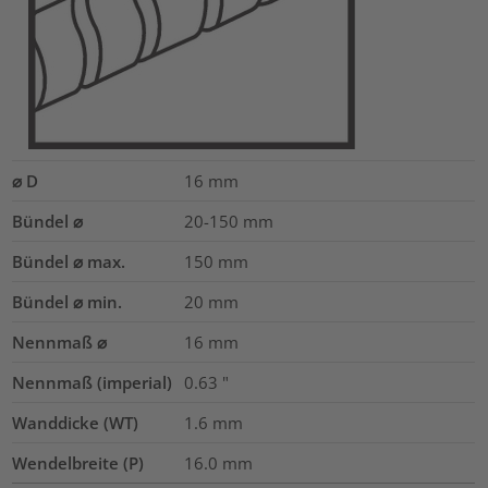
⌀ D
16
mm
Bündel ⌀
20-150
mm
Bündel ⌀ max.
150
mm
Bündel ⌀ min.
20
mm
Nennmaß ⌀
16
mm
Nennmaß (imperial)
0.63
"
Wanddicke (WT)
1.6
mm
Wendelbreite (P)
16.0
mm