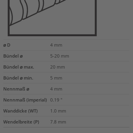
⌀ D
4
mm
Bündel ⌀
5-20
mm
Bündel ⌀ max.
20
mm
Bündel ⌀ min.
5
mm
Nennmaß ⌀
4
mm
Nennmaß (imperial)
0.19
"
Wanddicke (WT)
1.0
mm
Wendelbreite (P)
7.8
mm