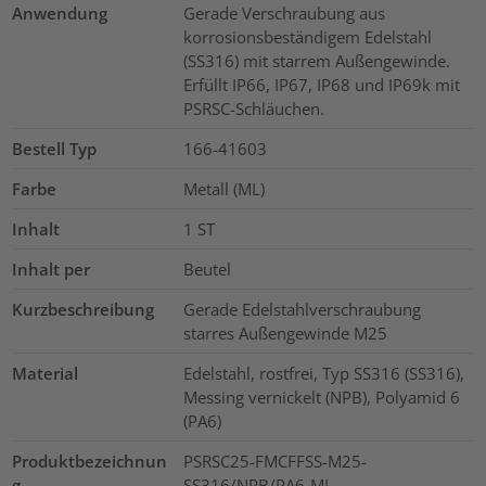
Anwendung
Gerade Verschraubung aus
korrosionsbeständigem Edelstahl
(SS316) mit starrem Außengewinde.
Erfüllt IP66, IP67, IP68 und IP69k mit
PSRSC-Schläuchen.
Bestell Typ
166-41603
Farbe
Metall (ML)
Inhalt
1
ST
Inhalt per
Beutel
Kurzbeschreibung
Gerade Edelstahlverschraubung
starres Außengewinde M25
Material
Edelstahl, rostfrei, Typ SS316 (SS316),
Messing vernickelt (NPB), Polyamid 6
(PA6)
Produktbezeichnun
PSRSC25-FMCFFSS-M25-
g
SS316/NPB/PA6-ML