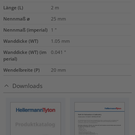
Länge (L)
2
m
Nennmaß ⌀
25
mm
Nennmaß (imperial)
1
"
Wanddicke (WT)
1.05
mm
Wanddicke (WT) (im
0.041
"
perial)
Wendelbreite (P)
20
mm
Downloads