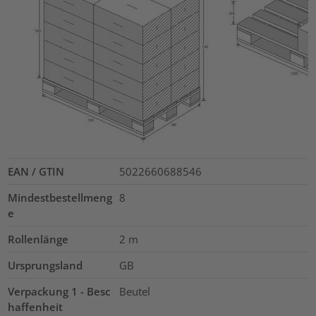
EAN / GTIN
5022660688546
Mindestbestellmeng
8
e
Rollenlänge
2
m
Ursprungsland
GB
Verpackung 1 - Besc
Beutel
haffenheit