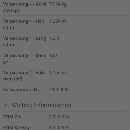
Verpackung 4 - Gewi
76.84
kg
cht (kg)
Verpackung 4 - Höh
1.204
m
e (m)
Verpackung 4 - Läng
1.2
m
e (m)
Verpackung 4 - Men
160
ge
Verpackung 4 - Volu
1.156
m³
men (m³)
Zollwarentarif Nr.
39269097
Weitere Informationen
ETIM 7.0
EC002604
ETIM 8.0 Key
EC002604