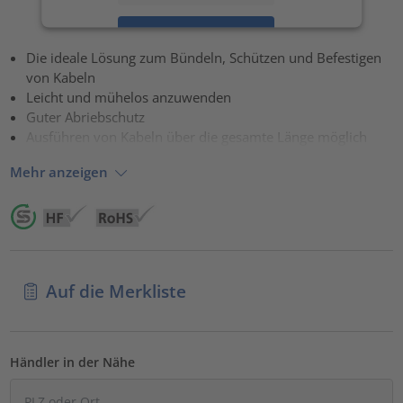
Akzeptieren
Die ideale Lösung zum Bündeln, Schützen und Befestigen
powered by
Usercentrics Consent Management Platform
von Kabeln
Leicht und mühelos anzuwenden
Guter Abriebschutz
Ausführen von Kabeln über die gesamte Länge möglich
Mehr anzeigen
Auf die Merkliste
Händler in der Nähe