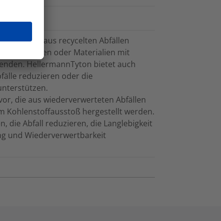
stellt, die aus recycelten Abfällen
llen stammen oder Materialien mit
enden. HellermannTyton bietet auch
fälle reduzieren oder die
unterstützen.
r, die aus wiederverwerteten Abfällen
em Kohlenstoffausstoß hergestellt werden.
, die Abfall reduzieren, die Langlebigkeit
ng und Wiederverwertbarkeit