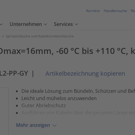
Karriere
Händlersuche
Na
Unternehmen
Services
e
>
Spiralschläuche und Kabelbündelschläuche
max=16mm, -60 °C bis +110 °C, kur
L2-PP-GY
|
Artikelbezeichnung kopieren
Die ideale Lösung zum Bündeln, Schützen und Bef
Leicht und mühelos anzuwenden
Guter Abriebschutz
Ausführen von Kabeln über die gesamte Länge mö
Mehr anzeigen