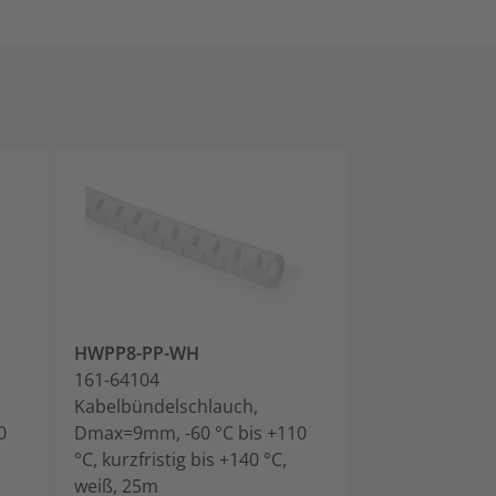
HWPP8-PP-WH
HWPP16-PP-B
161-64104
161-64201
Kabelbündelschlauch,
Kabelbündelsc
0
Dmax=9mm, -60 °C bis +110
Dmax=16mm, -6
°C, kurzfristig bis +140 °C,
°C, kurzfristig 
weiß, 25m
schwarz, 25m