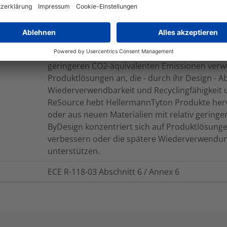
Source-Produkte werden aus Kunststoffen herge
zurückgewonnen werden, aus pflanzlichen Que
geringeren CO2-äquivalenten Emissionen verw
Produktlösungen an, die - durch ihr Design - Ab
Wiederverwendbarkeit und Recyclingfähigkeit 
ReSource hebt HellermannTyton Produkte hervo
oder aus neuen Materialien mit relativ gering
ByDesign konzentriert sich auf Produktlösungen
verbessern oder die spätere Wiederverwendu
unterstützen.
ECE R-118-03 Abschnitt 6 / Annex 6