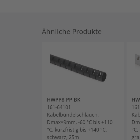
Ähnliche Produkte
HWPP8-PP-BK
HW
161-64101
161
Kabelbündelschlauch,
Kab
Dmax=9mm, -60 °C bis +110
Dma
°C, kurzfristig bis +140 °C,
°C,
schwarz, 25m
gra