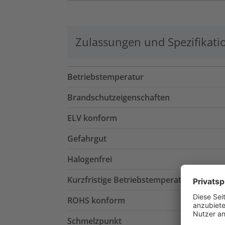
Zulassungen und Spezifikati
Betriebstemperatur
Brandschutzeigenschaften
ELV konform
Gefahrgut
Halogenfrei
Kurzfristige Betriebstemperatur
ROHS konform
Schmelzpunkt