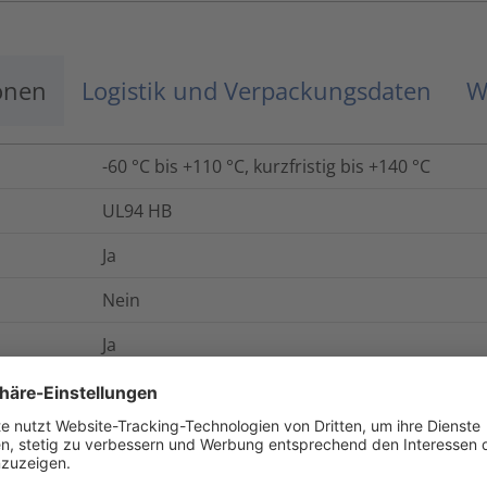
onen
Logistik und Verpackungsdaten
W
-60 °C bis +110 °C, kurzfristig bis +140 °C
UL94 HB
Ja
Nein
Ja
+140
°C
Ja
+140 °C