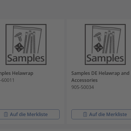
ples Helawrap
Samples DE Helawrap and
-60011
Accessories
905-50034
Auf die Merkliste
Auf die Merkliste