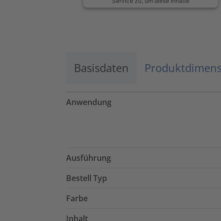
Service zu, um diese Inhalte
anzuzeigen.
Mehr Informationen
Basisdaten
Akzeptieren
Produktdimen
powered by
Usercentrics Consent
Management Platform
Anwendung
Ausführung
Bestell Typ
Farbe
Inhalt