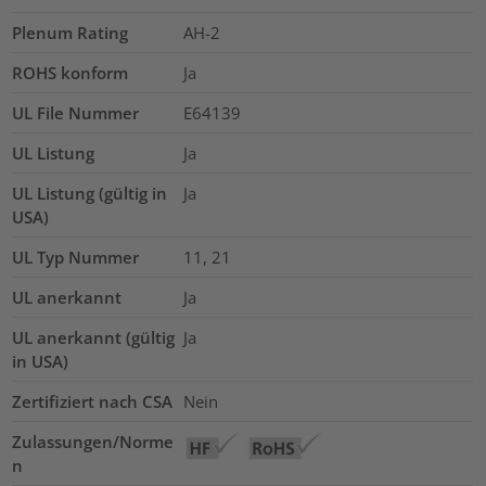
Plenum Rating
AH-2
ROHS konform
Ja
UL File Nummer
E64139
UL Listung
Ja
UL Listung (gültig in
Ja
USA)
UL Typ Nummer
11, 21
UL anerkannt
Ja
UL anerkannt (gültig
Ja
in USA)
Zertifiziert nach CSA
Nein
Zulassungen/Norme
n