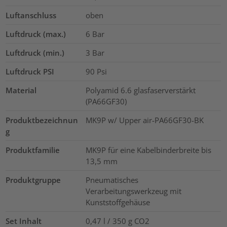
Luftanschluss
oben
Luftdruck (max.)
6
Bar
Luftdruck (min.)
3
Bar
Luftdruck PSI
90
Psi
Material
Polyamid 6.6 glasfaserverstärkt
(PA66GF30)
Produktbezeichnun
MK9P w/ Upper air-PA66GF30-BK
g
Produktfamilie
MK9P für eine Kabelbinderbreite bis
13,5 mm
Produktgruppe
Pneumatisches
Verarbeitungswerkzeug mit
Kunststoffgehäuse
Set Inhalt
0,47 l / 350 g CO2