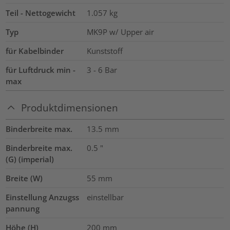
Teil - Nettogewicht
1.057
kg
Typ
MK9P w/ Upper air
für Kabelbinder
Kunststoff
für Luftdruck min -
3 - 6 Bar
max
Produktdimensionen
Binderbreite max.
13.5
mm
Binderbreite max.
0.5
"
(G) (imperial)
Breite (W)
55
mm
Einstellung Anzugss
einstellbar
pannung
Höhe (H)
200
mm