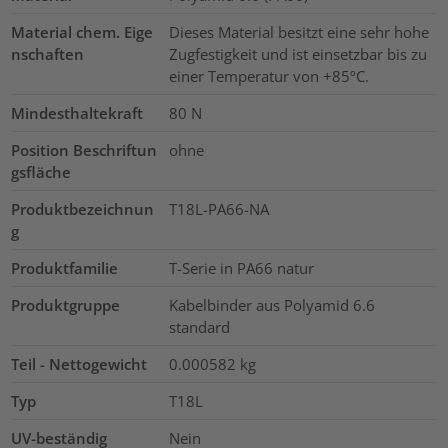
Material chem. Eige
Dieses Material besitzt eine sehr hohe
nschaften
Zugfestigkeit und ist einsetzbar bis zu
einer Temperatur von +85ºC.
Mindesthaltekraft
80
N
Position Beschriftun
ohne
gsfläche
Produktbezeichnun
T18L-PA66-NA
g
Produktfamilie
T-Serie in PA66 natur
Produktgruppe
Kabelbinder aus Polyamid 6.6
standard
Teil - Nettogewicht
0.000582
kg
Typ
T18L
UV-beständig
Nein