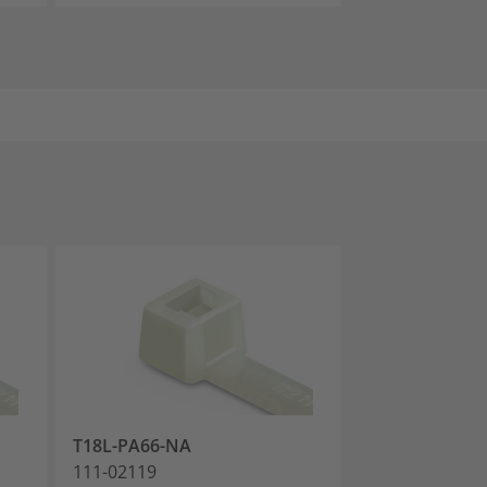
T18L-PA66-NA
T25L-PA66-NA
111-02119
111-02519