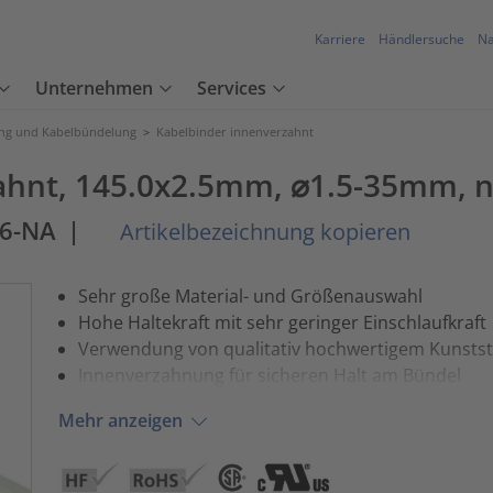
Karriere
Händlersuche
Na
Unternehmen
Services
ung und Kabelbündelung
>
Kabelbinder innenverzahnt
ahnt, 145.0x2.5mm, ⌀1.5-35mm, n
66-NA
|
Artikelbezeichnung kopieren
Sehr große Material- und Größenauswahl
Hohe Haltekraft mit sehr geringer Einschlaufkraft
Verwendung von qualitativ hochwertigem Kunstst
Innenverzahnung für sicheren Halt am Bündel
Mehr anzeigen