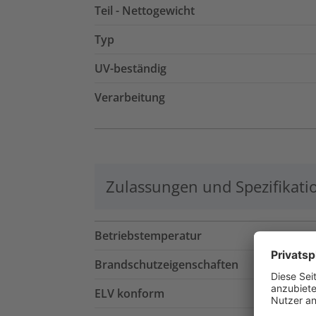
Teil - Nettogewicht
Typ
UV-beständig
Verarbeitung
Zulassungen und Spezifikati
Betriebstemperatur
Brandschutzeigenschaften
ELV konform