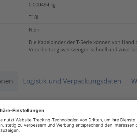
0.000494
kg
T18I
Nein
Die Kabelbinder der T-Serie können von Hand
Verarbeitungswerkzeugen schnell und zuverläs
onen
Logistik und Verpackungsdaten
W
-40 °C bis +85 °C
UL94 V2
Ja