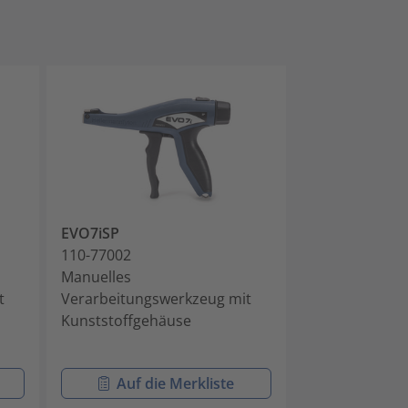
EVO7iSP
MK10-SB
110-77002
110-10001
Manuelles
Manuelles
t
Verarbeitungswerkzeug mit
Verarbeitungs
Kunststoffgehäuse
Kabelbinder mi
Kopfgeometri
Auf die Merkliste
Auf di