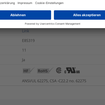
Nein
Ja
Ja
Link
E85319
11
Ja
ANSI/UL 62275, CSA -C22.2 no. 62275