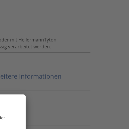
 oder mit HellermannTyton
sig verarbeitet werden.
eitere Informationen