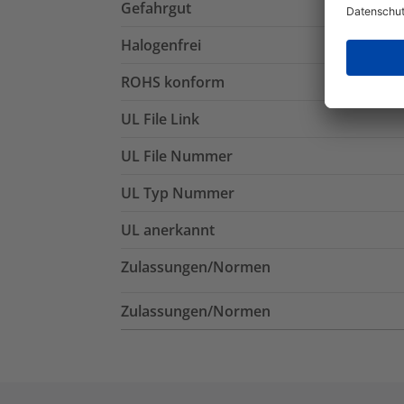
Gefahrgut
Halogenfrei
ROHS konform
UL File Link
UL File Nummer
UL Typ Nummer
UL anerkannt
Zulassungen/Normen
Zulassungen/Normen