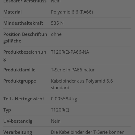
Lösbarer Verschluss
Nein
Material
Polyamid 6.6 (PA66)
Mindesthaltekraft
535
N
Position Beschriftun
ohne
gsfläche
Produktbezeichnun
T120R(E)-PA66-NA
g
Produktfamilie
T-Serie in PA66 natur
Produktgruppe
Kabelbinder aus Polyamid 6.6
standard
Teil - Nettogewicht
0.005584
kg
Typ
T120R(E)
UV-beständig
Nein
Verarbeitung
Die Kabelbinder der T-Serie können