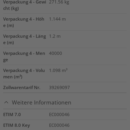
Verpackung 4 - Gewi
271.56
kg
cht (kg)
Verpackung 4 - Höh
1.144
m
e (m)
Verpackung 4 - Läng
1.2
m
e (m)
Verpackung 4 - Men
40000
ge
Verpackung 4 - Volu
1.098
m³
men (m³)
Zollwarentarif Nr.
39269097
Weitere Informationen
ETIM 7.0
EC000046
ETIM 8.0 Key
EC000046