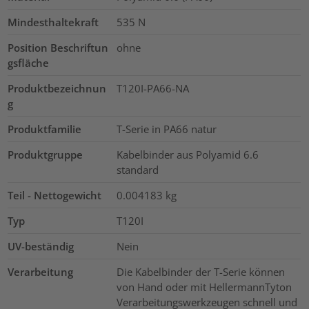
Mindesthaltekraft
535
N
Position Beschriftun
ohne
gsfläche
Produktbezeichnun
T120I-PA66-NA
g
Produktfamilie
T-Serie in PA66 natur
Produktgruppe
Kabelbinder aus Polyamid 6.6
standard
Teil - Nettogewicht
0.004183
kg
Typ
T120I
UV-beständig
Nein
Verarbeitung
Die Kabelbinder der T-Serie können
von Hand oder mit HellermannTyton
Verarbeitungswerkzeugen schnell und