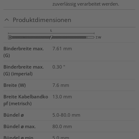
zuverlässig verarbeitet werden.
Produktdimensionen
Binderbreite max.
7.61
mm
(G)
Binderbreite max.
0.30
"
(G) (imperial)
Breite (W)
7.6
mm
Breite Kabelbandko
13.0
mm
pf (metrisch)
Bündel ⌀
5.0-80.0
mm
Bündel ⌀ max.
80.0
mm
Bündel ⌀ min.
5.0
mm