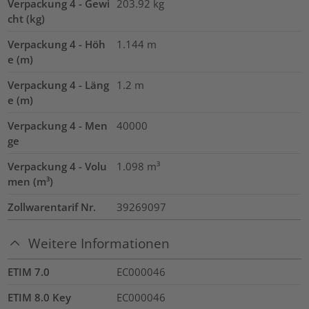
Verpackung 4 - Gewi
203.92
kg
cht (kg)
Verpackung 4 - Höh
1.144
m
e (m)
Verpackung 4 - Läng
1.2
m
e (m)
Verpackung 4 - Men
40000
ge
Verpackung 4 - Volu
1.098
m³
men (m³)
Zollwarentarif Nr.
39269097
Weitere Informationen
ETIM 7.0
EC000046
ETIM 8.0 Key
EC000046