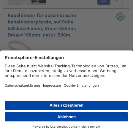
Kabelbinder für automatische
Kabelbinderpistole, auf Rolle,
500.0mx4.5mm, Dmin=0.0mm,
Dmax=100mm, natur, 500m
Strap_Natural_ATS-
PA66HIRHSUV-NA
102-66109
Vergleichen
Zubehörteil, AT2000®, silber, 1ST (Force
measurement device with robot adapter CPK)
Händlersuche
Kontakt