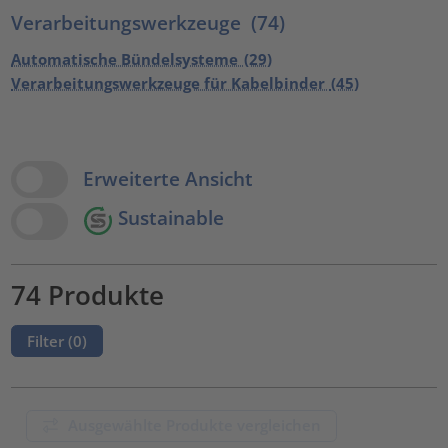
Verarbeitungswerkzeuge
(74)
Automatische Bündelsysteme
(29)
Verarbeitungswerkzeuge für Kabelbinder
(45)
View Options
Erweiterte Ansicht
Sustainable
74 Produkte
Filter (
0
)
Ausgewählte Produkte vergleichen