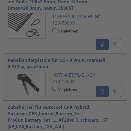
auf Rolle, 100x2.5mm, Dmin=0.7mm,
Dmax=20.0mm, natur, 3500ST
T18RA3500-PA66HS-NA
120-50009
Vergleichen
Kabelbinderpistole für 8.9 - 8.9mm, manuell,
0.532kg, grau/blau
MST9-MET/PL-BU/GY
110-13000
Vergleichen
Zubehörteil für Autotool_CPK_hybrid,
Autotool_CPK_hybrid_Battery_Set,
ProCut_Battery_Set, ..., AT2000®, schwarz, 1ST
(SP_CAS_Battery_18V_2Ah)