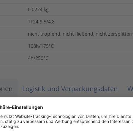
0.0224
kg
TF24-9.5/4.8
nicht tropfend, nicht fließend, nicht zersplitter
168h/175°C
4h/250°C
onen
Logistik und Verpackungsdaten
W
-55 °C bis +135 °C
VG 95343 T05 B 007 M