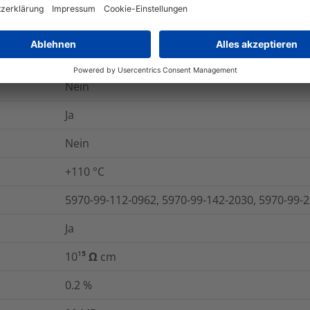
450
%
30
kV/mm
Ja
Nein
Ja
Nein
+110 °C
5970-99-112-0962, 5970-99-142-2030, 5970-99-
Ja
10¹⁵ Ω cm
0.2
%