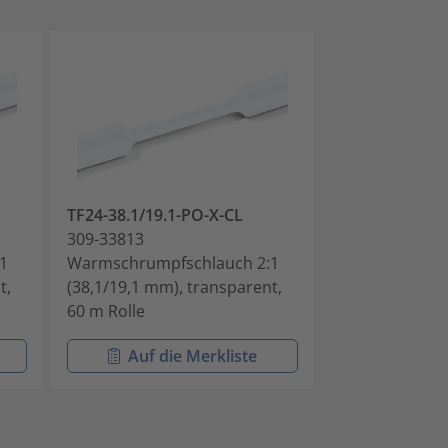
TF24-38.1/19.1-PO-X-CL
TF24-50.8/25.
309-33813
309-35083
1
Warmschrumpfschlauch 2:1
Warmschrumpf
t,
(38,1/19,1 mm), transparent,
(50,8/25,4 mm)
60 m Rolle
60 m Rolle
Auf die Merkliste
Auf di