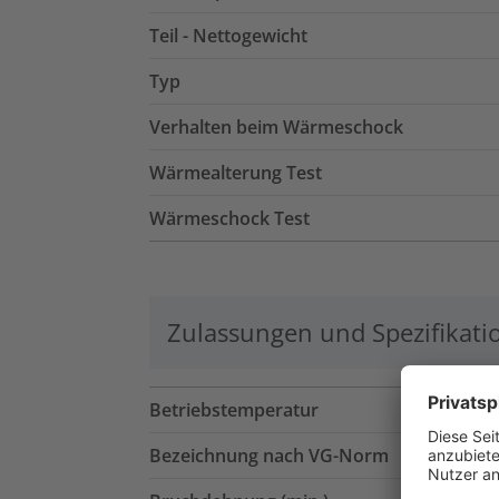
Teil - Nettogewicht
Typ
Verhalten beim Wärmeschock
Wärmealterung Test
Wärmeschock Test
Zulassungen und Spezifikati
Betriebstemperatur
Bezeichnung nach VG-Norm