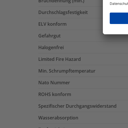
Bruchdehnung (min.)
Durchschlagsfestigkeit
ELV konform
Gefahrgut
Halogenfrei
Limited Fire Hazard
Min. Schrumpftemperatur
Nato Nummer
ROHS konform
Spezifischer Durchgangswiderstand
Wasserabsorption