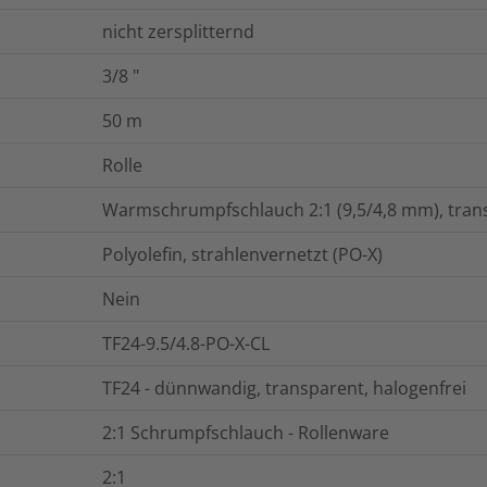
nicht zersplitternd
3/8
"
50
m
Rolle
Warmschrumpfschlauch 2:1 (9,5/4,8 mm), trans
Polyolefin, strahlenvernetzt (PO-X)
Nein
TF24-9.5/4.8-PO-X-CL
TF24 - dünnwandig, transparent, halogenfrei
2:1 Schrumpfschlauch - Rollenware
2:1