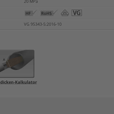
20
MPa
VG 95343-5:2016-10
dicken-Kalkulator