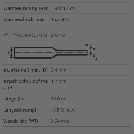
Wärmealterung Test
168h/175°C
Wärmeschock Test
4h/250°C
Produktdimensionen
⌀ Liefermaß min. (D)
6.4
mm
⌀ nach Schrumpf ma
3.2
mm
x. (d)
Länge (L)
60.0
m
Längsschrumpf
+/-5 % max.
Wanddicke (WT)
0.64
mm