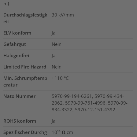
n.)
Durchschlagsfestigk
30
kV/mm
eit
ELV konform
Ja
Gefahrgut
Nein
Halogenfrei
Ja
Limited Fire Hazard
Nein
Min. Schrumpftemp
+110 °C
eratur
Nato Nummer
5970-99-194-6261, 5970-99-434-
2062, 5970-99-761-4996, 5970-99-
834-3322, 5970-12-151-4392
ROHS konform
Ja
Spezifischer Durchg
10¹⁵ Ω cm