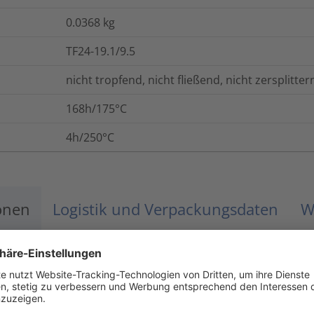
0.0368
kg
TF24-19.1/9.5
nicht tropfend, nicht fließend, nicht zersplitter
168h/175°C
4h/250°C
onen
Logistik und Verpackungsdaten
W
-55 °C bis +135 °C
VG 95343 T05 B 009 M