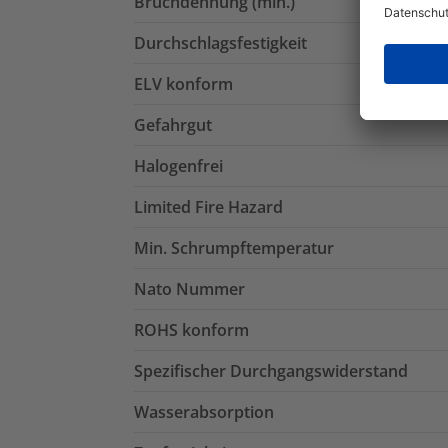
Bruchdehnung (min.)
Durchschlagsfestigkeit
ELV konform
Gefahrgut
Halogenfrei
Limited Fire Hazard
Min. Schrumpftemperatur
Nato Nummer
ROHS konform
Spezifischer Durchgangswiderstand
Wasserabsorption