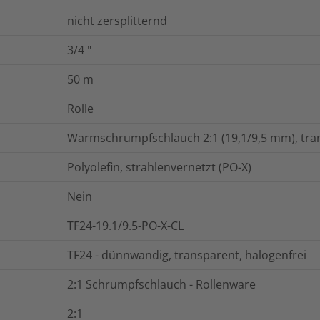
nicht zersplitternd
3/4
"
50
m
Rolle
Warmschrumpfschlauch 2:1 (19,1/9,5 mm), tran
Polyolefin, strahlenvernetzt (PO-X)
Nein
TF24-19.1/9.5-PO-X-CL
TF24 - dünnwandig, transparent, halogenfrei
2:1 Schrumpfschlauch - Rollenware
2:1