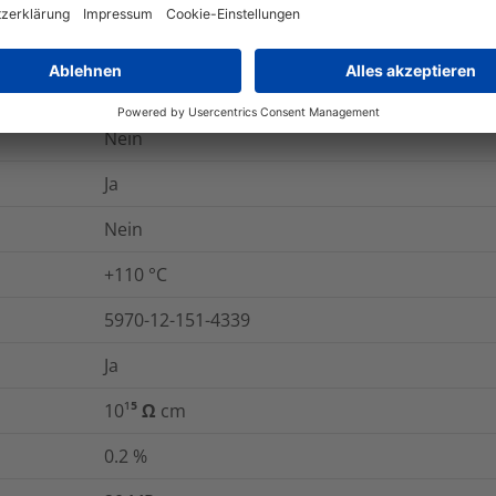
450
%
30
kV/mm
Ja
Nein
Ja
Nein
+110 °C
5970-12-151-4339
Ja
10¹⁵ Ω cm
0.2
%