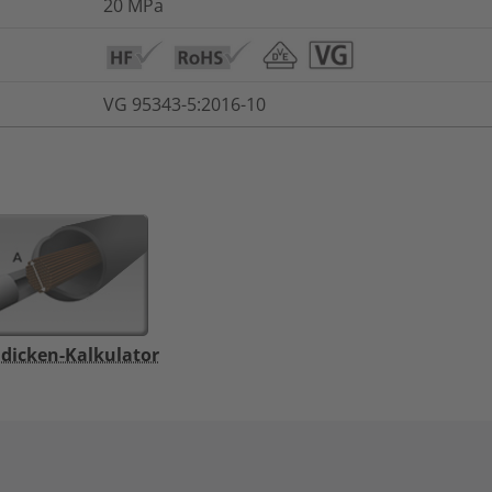
20
MPa
VG 95343-5:2016-10
dicken-Kalkulator