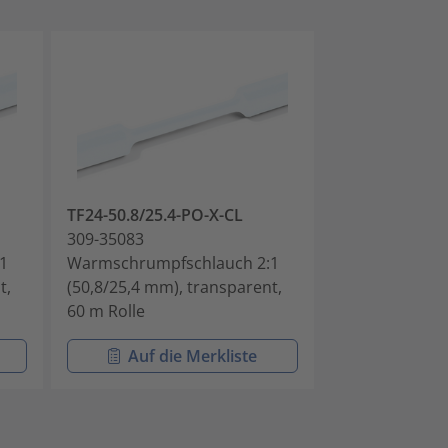
TF24-50.8/25.4-PO-X-CL
TF24-76.2/38.
309-35083
309-37603
1
Warmschrumpfschlauch 2:1
Warmschrumpf
t,
(50,8/25,4 mm), transparent,
(76,2/38,1 mm)
60 m Rolle
30 m Rolle
Auf die Merkliste
Auf di