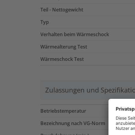
Teil - Nettogewicht
Typ
Verhalten beim Wärmeschock
Wärmealterung Test
Wärmeschock Test
Zulassungen und Spezifikati
Betriebstemperatur
Bezeichnung nach VG-Norm