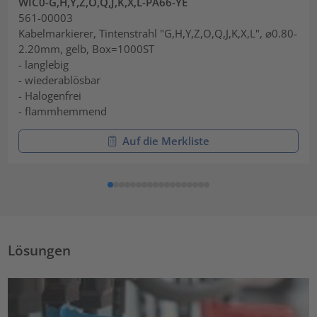
WIC0-G,H,Y,Z,O,Q,J,K,X,L-PA66-YE
561-00003
Kabelmarkierer, Tintenstrahl "G,H,Y,Z,O,Q,J,K,X,L", ⌀0.80-
2.20mm, gelb, Box=1000ST
- langlebig
- wiederablösbar
- Halogenfrei
- flammhemmend
Auf die Merkliste
Lösungen