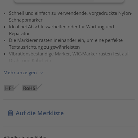
Akzeptieren
Schnell und einfach zu verwendende, vorgedruckte Nylon-
Schnappmarker
powered by
Usercentrics Consent Management Platform
Ideal bei Abschlussarbeiten oder für Wartung und
Reparatur
Die Markierer rasten ineinander ein, um eine perfekte
Textausrichtung zu gewährleisten
Vibrationsbeständige Marker, WIC-Marker rasten fest auf
Draht und Kabel ein
Mehr anzeigen
Auf die Merkliste
Händler in der Nähe