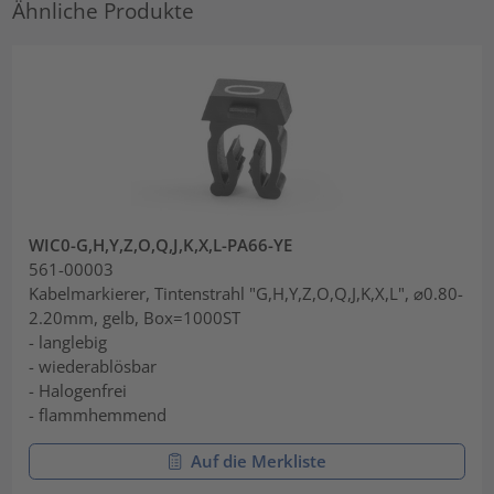
Ähnliche Produkte
WIC0-G,H,Y,Z,O,Q,J,K,X,L-PA66-YE
561-00003
Kabelmarkierer, Tintenstrahl "G,H,Y,Z,O,Q,J,K,X,L", ⌀0.80-
2.20mm, gelb, Box=1000ST
- langlebig
- wiederablösbar
- Halogenfrei
- flammhemmend
Auf die Merkliste