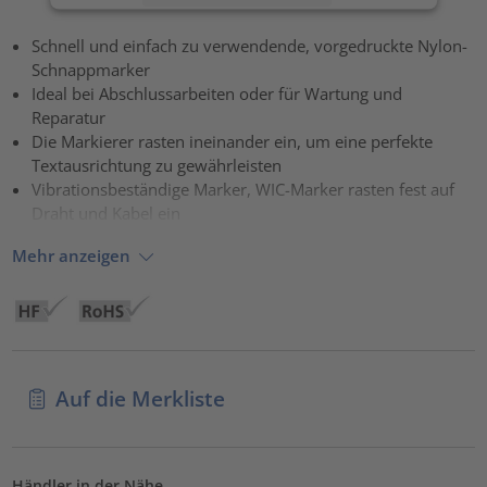
Akzeptieren
Schnell und einfach zu verwendende, vorgedruckte Nylon-
Schnappmarker
powered by
Usercentrics Consent Management Platform
Ideal bei Abschlussarbeiten oder für Wartung und
Reparatur
Die Markierer rasten ineinander ein, um eine perfekte
Textausrichtung zu gewährleisten
Vibrationsbeständige Marker, WIC-Marker rasten fest auf
Draht und Kabel ein
Mehr anzeigen
Auf die Merkliste
Händler in der Nähe