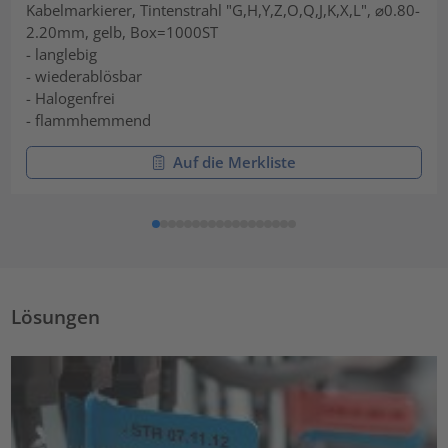
Kabelmarkierer, Tintenstrahl "G,H,Y,Z,O,Q,J,K,X,L", ⌀0.80-
2.20mm, gelb, Box=1000ST
- langlebig
- wiederablösbar
- Halogenfrei
- flammhemmend
Auf die Merkliste
Lösungen