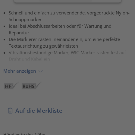
Akzeptieren
Schnell und einfach zu verwendende, vorgedruckte Nylon-
Schnappmarker
powered by
Usercentrics Consent Management Platform
Ideal bei Abschlussarbeiten oder für Wartung und
Reparatur
Die Markierer rasten ineinander ein, um eine perfekte
Textausrichtung zu gewährleisten
Vibrationsbeständige Marker, WIC-Marker rasten fest auf
Draht und Kabel ein
Mehr anzeigen
Auf die Merkliste
Händler in der Nähe