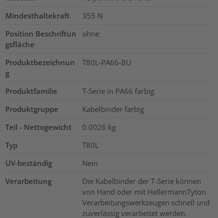
Mindesthaltekraft
355
N
Position Beschriftun
ohne
gsfläche
Produktbezeichnun
T80L-PA66-BU
g
Produktfamilie
T-Serie in PA66 farbig
Produktgruppe
Kabelbinder farbig
Teil - Nettogewicht
0.0026
kg
Typ
T80L
UV-beständig
Nein
Verarbeitung
Die Kabelbinder der T-Serie können
von Hand oder mit HellermannTyton
Verarbeitungswerkzeugen schnell und
zuverlässig verarbeitet werden.