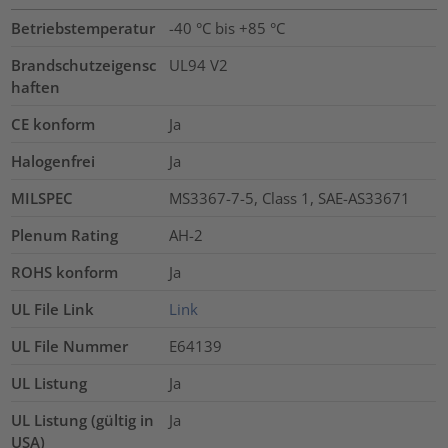
Betriebstemperatur
-40 °C bis +85 °C
Brandschutzeigensc
UL94 V2
haften
CE konform
Ja
Halogenfrei
Ja
MILSPEC
MS3367-7-5, Class 1, SAE-AS33671
Plenum Rating
AH-2
ROHS konform
Ja
UL File Link
Link
UL File Nummer
E64139
UL Listung
Ja
UL Listung (gültig in
Ja
USA)