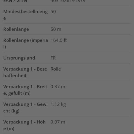
EAN / GTIN
4031026191379
Mindestbestellmeng
50
e
Rollenlänge
50
m
Rollenlänge (imperia
164.0
ft
l)
Ursprungsland
FR
Verpackung 1 - Besc
Rolle
haffenheit
Verpackung 1 - Breit
0.37
m
e, gefüllt (m)
Verpackung 1 - Gewi
1.12
kg
cht (kg)
Verpackung 1 - Höh
0.07
m
e (m)