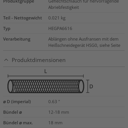
Produktgruppe
Geflechtschlauch für hervorragende
Abriebfestigkeit
Teil - Nettogewicht
0.021
kg
Typ
HEGPA6616
Verarbeitung
Ablängen ohne Ausfransen mit dem
Heißschneidegerät HSG0, siehe Seite
Produktdimensionen
⌀ D (imperial)
0.63
"
Bündel ⌀
12-18
mm
Bündel ⌀ max.
18
mm