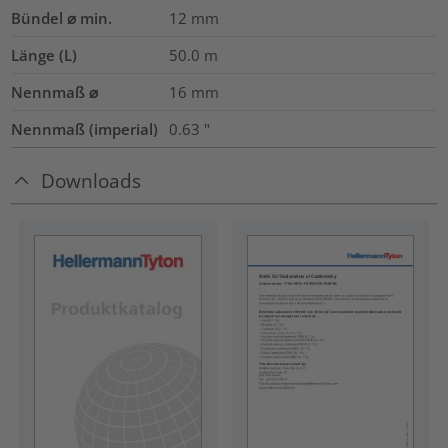
Bündel ⌀ min.
12
mm
Länge (L)
50.0
m
Nennmaß ⌀
16
mm
Nennmaß (imperial)
0.63
"
Downloads