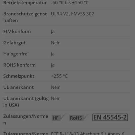
Betriebstemperatur
-60 °C bis +150 °C
Brandschutzeigensc
UL94 V2, FMVSS 302
haften
ELV konform
Ja
Gefahrgut
Nein
Halogenfrei
Ja
ROHS konform
Ja
Schmelzpunkt
+255 °C
UL anerkannt
Nein
UL anerkannt (gültig
Nein
in USA)
Zulassungen/Norme
n
Zulassungen/Norme
ECE R-118-03 Abschnitt 6 / Annex 6,