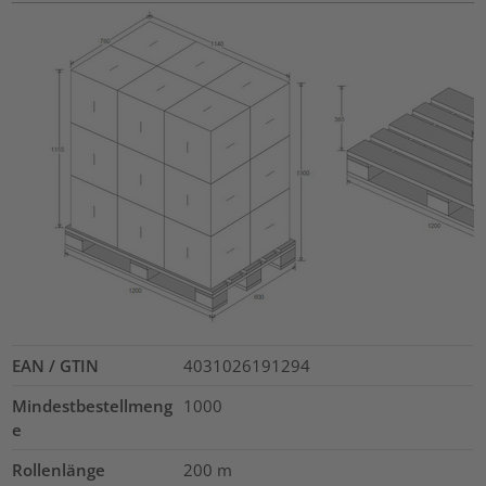
EAN / GTIN
4031026191294
Mindestbestellmeng
1000
e
Rollenlänge
200
m