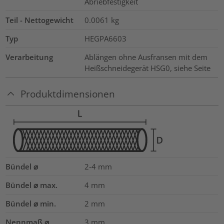
Abriebfestigkeit
Teil - Nettogewicht
0.0061
kg
Typ
HEGPA6603
Verarbeitung
Ablängen ohne Ausfransen mit dem
Heißschneidegerät HSG0, siehe Seite
Produktdimensionen
Bündel ⌀
2-4
mm
Bündel ⌀ max.
4
mm
Bündel ⌀ min.
2
mm
Nennmaß ⌀
3
mm