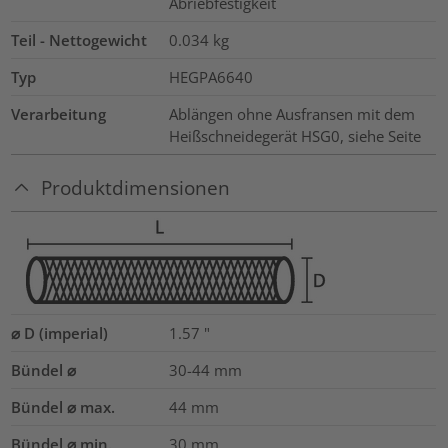
Abriebfestigkeit
Teil - Nettogewicht
0.034
kg
Typ
HEGPA6640
Verarbeitung
Ablängen ohne Ausfransen mit dem
Heißschneidegerät HSG0, siehe Seite
Produktdimensionen
⌀ D (imperial)
1.57
"
Bündel ⌀
30-44
mm
Bündel ⌀ max.
44
mm
Bündel ⌀ min.
30
mm