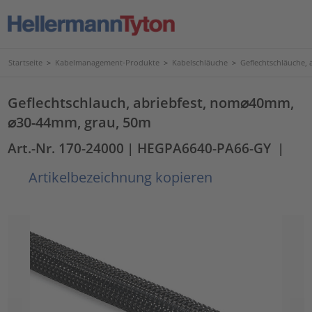
Startseite
>
Kabelmanagement-Produkte
>
Kabelschläuche
>
Geflechtschläuche, 
Geflechtschlauch, abriebfest, nom⌀40mm,
⌀30-44mm, grau, 50m
Art.-Nr. 170-24000
| HEGPA6640-PA66-GY
|
Artikelbezeichnung kopieren