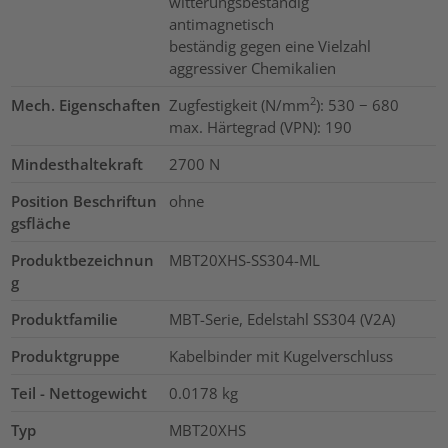
witterungsbeständig
antimagnetisch
beständig gegen eine Vielzahl
aggressiver Chemikalien
2
Mech. Eigenschaften
Zugfestigkeit (N/mm
): 530 − 680
max. Härtegrad (VPN): 190
Mindesthaltekraft
2700
N
Position Beschriftun
ohne
gsfläche
Produktbezeichnun
MBT20XHS-SS304-ML
g
Produktfamilie
MBT-Serie, Edelstahl SS304 (V2A)
Produktgruppe
Kabelbinder mit Kugelverschluss
Teil - Nettogewicht
0.0178
kg
Typ
MBT20XHS