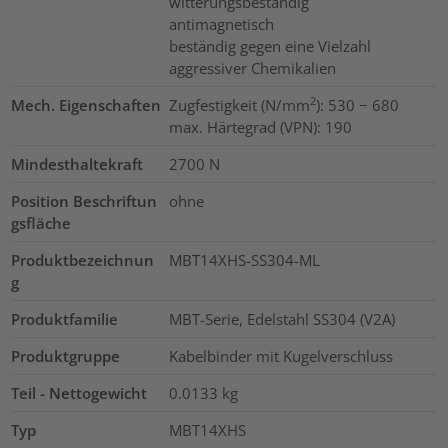
witterungsbeständig
antimagnetisch
beständig gegen eine Vielzahl
aggressiver Chemikalien
2
Mech. Eigenschaften
Zugfestigkeit (N/mm
): 530 − 680
max. Härtegrad (VPN): 190
Mindesthaltekraft
2700
N
Position Beschriftun
ohne
gsfläche
Produktbezeichnun
MBT14XHS-SS304-ML
g
Produktfamilie
MBT-Serie, Edelstahl SS304 (V2A)
Produktgruppe
Kabelbinder mit Kugelverschluss
Teil - Nettogewicht
0.0133
kg
Typ
MBT14XHS