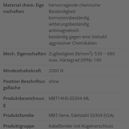
Material chem. Eige
hervorragende chemische
nschaften
Beständigkeit
korrosionsbeständig
witterungsbeständig
antimagnetisch
beständig gegen eine Vielzahl
aggressiver Chemikalien
2
Mech. Eigenschaften
Zugfestigkeit (N/mm
): 530 − 680
max. Härtegrad (VPN): 190
Mindesthaltekraft
2000
N
Position Beschriftun
ohne
gsfläche
Produktbezeichnun
MBT14HS-SS304-ML
g
Produktfamilie
MBT-Serie, Edelstahl SS304 (V2A)
Produktgruppe
Kabelbinder mit Kugelverschluss