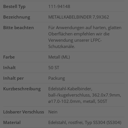
Bestell Typ
111-94148
Bezeichnung
METALLKABELBINDER 7,9X362
Bitte beachten
Für Anwendungen auf harten, glatten
Oberflächen empfehlen wir die
Verwendung unserer LFPC-
Schutzkanäle.
Farbe
Metall (ML)
Inhalt
50
ST
Inhalt per
Packung
Kurzbeschreibung
Edelstahl-Kabelbinder,
ball-/kugelverschluss, 362.0x7.9mm,
⌀17.0-102.0mm, metall, 50ST
Lösbarer Verschluss
Nein
Material
Edelstahl, rostfrei, Typ SS304 (SS304)