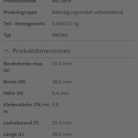
Produktfamilie
MB-Serie
Produktgruppe
Befestigungssockel selbstklebend
Teil - Nettogewicht
0.004372
kg
Typ
MB5A3
Produktdimensionen
Binderbreite max.
10.0
mm
(G)
Breite (W)
38.0
mm
Höhe (H)
6.4
mm
Kleberstärke (TA) no
0.8
m.
Lochabstand (F)
25.3
mm
Länge (L)
38.0
mm