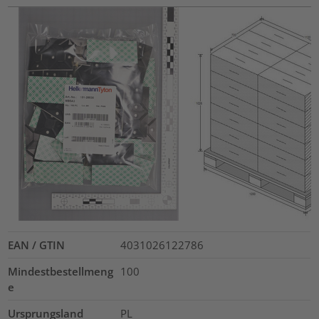
EAN / GTIN
4031026122786
Mindestbestellmeng
100
e
Ursprungsland
PL