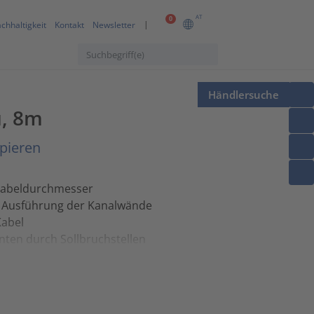
AT
0
chhaltigkeit
Kontakt
Newsletter
Händlersuche
u, 8m
pieren
 Kabeldurchmesser
le Ausführung der Kanalwände
Kabel
ten durch Sollbruchstellen