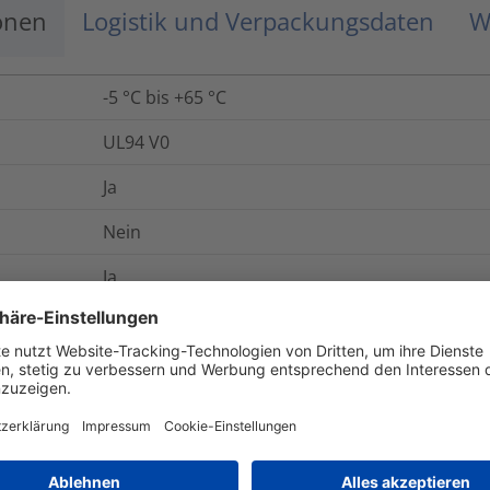
onen
Logistik und Verpackungsdaten
W
-5 °C bis +65 °C
UL94 V0
Ja
Nein
Ja
Ja
Ja
Ja