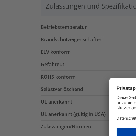
Zulassungen und Spezifikati
Betriebstemperatur
Brandschutzeigenschaften
ELV konform
Gefahrgut
ROHS konform
Selbstverlöschend
UL anerkannt
UL anerkannt (gültig in USA)
Zulassungen/Normen