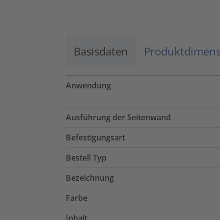
Mehr Informationen
Basisdaten
Akzeptieren
Produktdimen
powered by
Usercentrics Consent
Management Platform
Anwendung
Ausführung der Seitenwand
Befestigungsart
Bestell Typ
Bezeichnung
Farbe
Inhalt