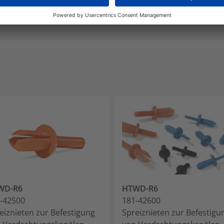
ANSI/UL 1565, ANSI/UL 62275, ANSI/UL 746B
WD-R6
HTWD-R6
-42500
181-42600
eiznieten zur Befestigung
Spreiznieten zur Befestigu