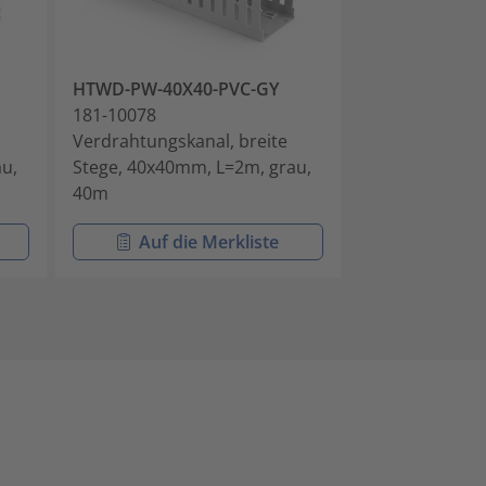
HTWD-PW-40X40-PVC-GY
HTWD-PW-60X
181-10078
181-10088
Verdrahtungskanal, breite
Verdrahtungsk
u,
Stege, 40x40mm, L=2m, grau,
Stege, 60x40m
40m
24m
Auf die Merkliste
Auf di