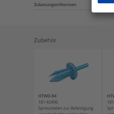
Zulassungen/Normen
Zubehör
HTWD-R4
HT
181-42400
181
Spreiznieten zur Befestigung
Spr