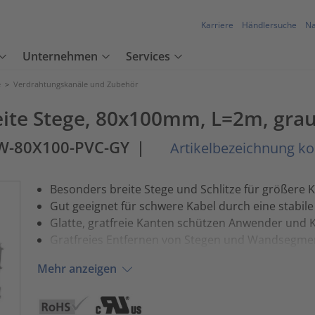
Karriere
Händlersuche
Na
Unternehmen
Services
e
>
Verdrahtungskanäle und Zubehör
eite Stege, 80x100mm, L=2m, gra
W-80X100-PVC-GY
|
Artikelbezeichnung ko
Besonders breite Stege und Schlitze für größere
Gut geeignet für schwere Kabel durch eine stabi
Glatte, gratfreie Kanten schützen Anwender und 
Gratfreies Entfernen von Stegen und Wandsegmen
Mehr anzeigen