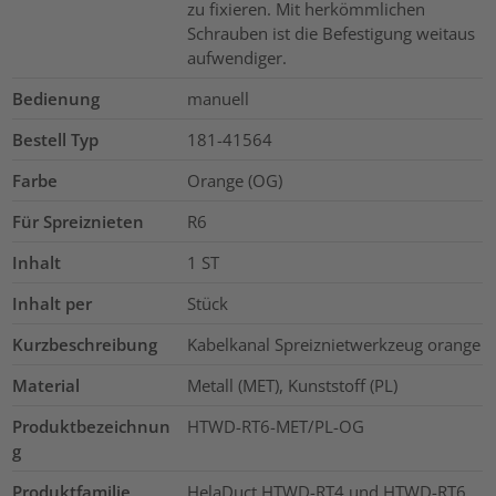
zu fixieren. Mit herkömmlichen
Schrauben ist die Befestigung weitaus
aufwendiger.
Bedienung
manuell
Bestell Typ
181-41564
Farbe
Orange (OG)
Für Spreiznieten
R6
Inhalt
1
ST
Inhalt per
Stück
Kurzbeschreibung
Kabelkanal Spreiznietwerkzeug orange
Material
Metall (MET), Kunststoff (PL)
Produktbezeichnun
HTWD-RT6-MET/PL-OG
g
Produktfamilie
HelaDuct HTWD-RT4 und HTWD-RT6