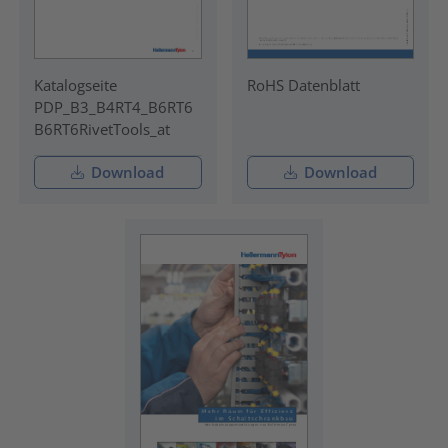
Katalogseite
RoHS Datenblatt
PDP_B3_B4RT4_B6RT6
B6RT6RivetTools_at
Download
Download