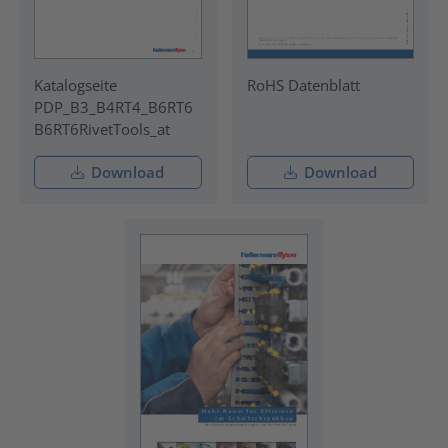
Katalogseite
RoHS Datenblatt
PDP_B3_B4RT4_B6RT6
B6RT6RivetTools_at
Download
Download