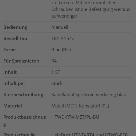
zu fixieren. Mit herkömmlichen
Schrauben ist die Befestigung weitaus
aufwendiger.
Bedienung
manuell
Bestell Typ
181-41542
Farbe
Blau (BU)
Für Spreiznieten
R4
Inhalt
1
ST
Inhalt per
Stück
Kurzbeschreibung
Kabelkanal Spreiznietwerkzeug blau
Material
Metall (MET), Kunststoff (PL)
Produktbezeichnun
HTWD-RT4-MET/PL-BU
g
Produktfamilie
HelaDuct HTWD-RT4 und HTWD-RT6