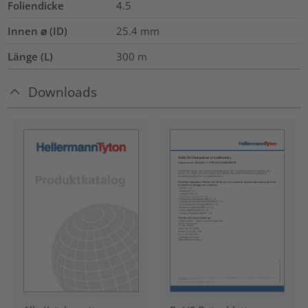
Foliendicke
4.5
Innen ⌀ (ID)
25.4
mm
Länge (L)
300
m
Downloads