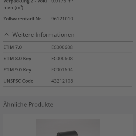
Verpackung 2 - Volu
0.0176
m³
men (m³)
Zollwarentarif Nr.
96121010
Weitere Informationen
ETIM 7.0
EC000608
ETIM 8.0 Key
EC000608
ETIM 9.0 Key
EC001694
UNSPSC Code
43212108
Ähnliche Produkte