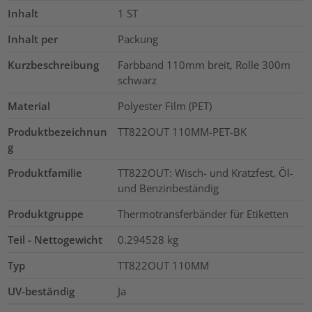
Inhalt
1
ST
Inhalt per
Packung
Kurzbeschreibung
Farbband 110mm breit, Rolle 300m
schwarz
Material
Polyester Film (PET)
Produktbezeichnun
TT822OUT 110MM-PET-BK
g
Produktfamilie
TT822OUT: Wisch- und Kratzfest, Öl-
und Benzinbeständig
Produktgruppe
Thermotransferbänder für Etiketten
Teil - Nettogewicht
0.294528
kg
Typ
TT822OUT 110MM
UV-beständig
Ja