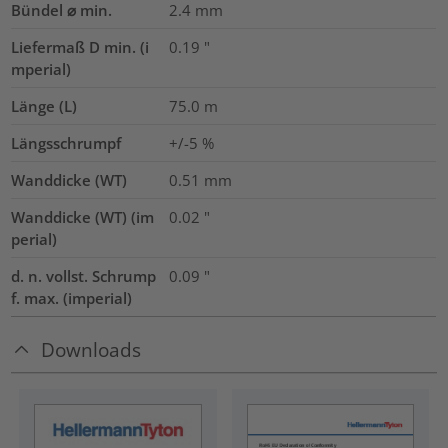
Bündel ⌀ min.
2.4
mm
Liefermaß D min. (i
0.19
"
mperial)
Länge (L)
75.0
m
Längsschrumpf
+/-5 %
Wanddicke (WT)
0.51
mm
Wanddicke (WT) (im
0.02
"
perial)
d. n. vollst. Schrump
0.09
"
f. max. (imperial)
Downloads