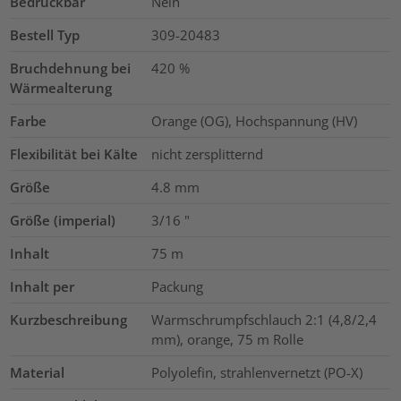
Bedruckbar
Nein
Bestell Typ
309-20483
Bruchdehnung bei
420
%
Wärmealterung
Farbe
Orange (OG), Hochspannung (HV)
Flexibilität bei Kälte
nicht zersplitternd
Größe
4.8 mm
Größe (imperial)
3/16
"
Inhalt
75
m
Inhalt per
Packung
Kurzbeschreibung
Warmschrumpfschlauch 2:1 (4,8/2,4
mm), orange, 75 m Rolle
Material
Polyolefin, strahlenvernetzt (PO-X)