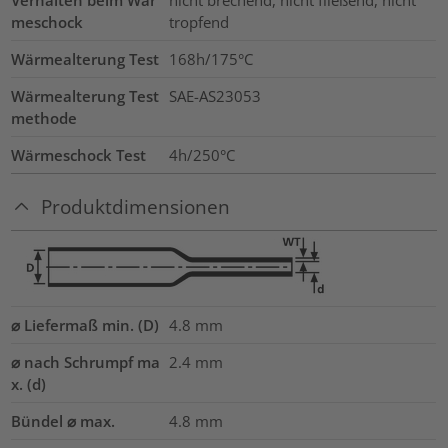
Verhalten beim Wär
nicht brechend, nicht fließend, nicht
meschock
tropfend
Wärmealterung Test
168h/175°C
Wärmealterung Test
SAE-AS23053
methode
Wärmeschock Test
4h/250°C
Produktdimensionen
⌀ Liefermaß min. (D)
4.8
mm
⌀ nach Schrumpf ma
2.4
mm
x. (d)
Bündel ⌀ max.
4.8
mm