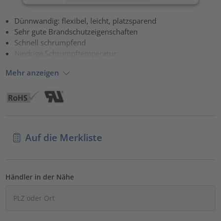
Akzeptieren
Dünnwandig: flexibel, leicht, platzsparend
Sehr gute Brandschutzeigenschaften
powered by
Usercentrics Consent Management Platform
Schnell schrumpfend
Niedrige Schrumpftemperatur
Mehr anzeigen
Auf die Merkliste
Händler in der Nähe