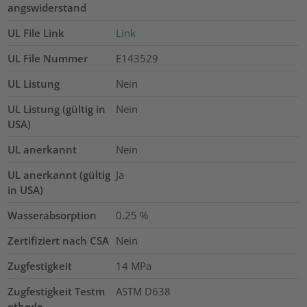
angswiderstand
UL File Link
Link
UL File Nummer
E143529
UL Listung
Nein
UL Listung (gültig in
Nein
USA)
UL anerkannt
Nein
UL anerkannt (gültig
Ja
in USA)
Wasserabsorption
0.25
%
Zertifiziert nach CSA
Nein
Zugfestigkeit
14
MPa
Zugfestigkeit Testm
ASTM D638
ethode