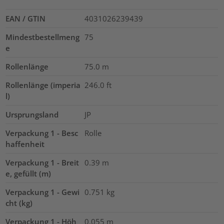
EAN / GTIN
4031026239439
Mindestbestellmeng
75
e
Rollenlänge
75.0
m
Rollenlänge (imperia
246.0
ft
l)
Ursprungsland
JP
Verpackung 1 - Besc
Rolle
haffenheit
Verpackung 1 - Breit
0.39
m
e, gefüllt (m)
Verpackung 1 - Gewi
0.751
kg
cht (kg)
Verpackung 1 - Höh
0.055
m