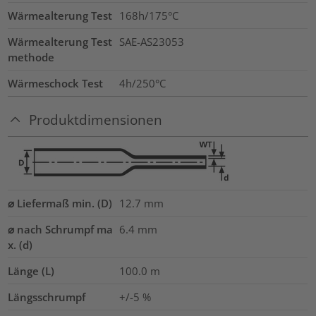
Wärmealterung Test
168h/175°C
Wärmealterung Test
SAE-AS23053
methode
Wärmeschock Test
4h/250°C
Produktdimensionen
⌀ Liefermaß min. (D)
12.7
mm
⌀ nach Schrumpf ma
6.4
mm
x. (d)
Länge (L)
100.0
m
Längsschrumpf
+/-5 %