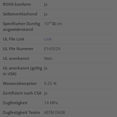
ROHS konform
Ja
Selbstverlöschend
Ja
Spezifischer Durchg
10¹⁴ Ω cm
angswiderstand
UL File Link
Link
UL File Nummer
E143529
UL anerkannt
Nein
UL anerkannt (gültig
Ja
in USA)
Wasserabsorption
0.25
%
Zertifiziert nach CSA
Ja
Zugfestigkeit
14
MPa
Zugfestigkeit Testm
ASTM D638