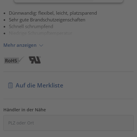
Akzeptieren
Dünnwandig: flexibel, leicht, platzsparend
Sehr gute Brandschutzeigenschaften
powered by
Usercentrics Consent Management Platform
Schnell schrumpfend
Niedrige Schrumpftemperatur
Mehr anzeigen
Auf die Merkliste
Händler in der Nähe