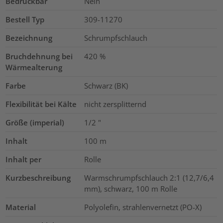
Bedruckbar
Nein
Bestell Typ
309-11270
Bezeichnung
Schrumpfschlauch
Bruchdehnung bei
420
%
Wärmealterung
Farbe
Schwarz (BK)
Flexibilität bei Kälte
nicht zersplitternd
Größe (imperial)
1/2
"
Inhalt
100
m
Inhalt per
Rolle
Kurzbeschreibung
Warmschrumpfschlauch 2:1 (12,7/6,4
mm), schwarz, 100 m Rolle
Material
Polyolefin, strahlenvernetzt (PO-X)