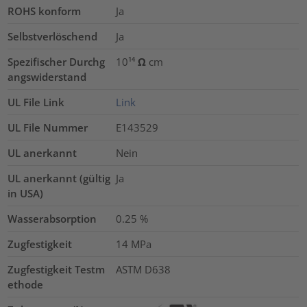
ROHS konform
Ja
Selbstverlöschend
Ja
Spezifischer Durchg
10¹⁴ Ω cm
angswiderstand
UL File Link
Link
UL File Nummer
E143529
UL anerkannt
Nein
UL anerkannt (gültig
Ja
in USA)
Wasserabsorption
0.25
%
Zugfestigkeit
14
MPa
Zugfestigkeit Testm
ASTM D638
ethode