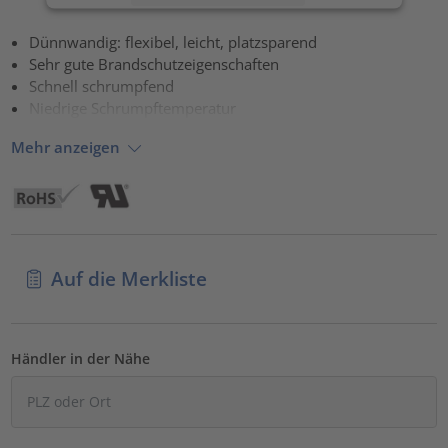
Akzeptieren
Dünnwandig: flexibel, leicht, platzsparend
Sehr gute Brandschutzeigenschaften
powered by
Usercentrics Consent Management Platform
Schnell schrumpfend
Niedrige Schrumpftemperatur
Mehr anzeigen
Auf die Merkliste
Händler in der Nähe