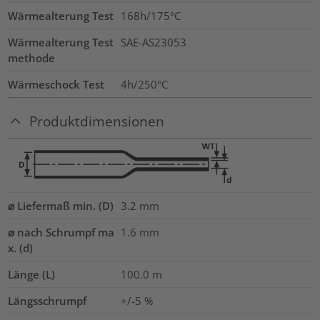
Wärmealterung Test
168h/175°C
Wärmealterung Test
SAE-AS23053
methode
Wärmeschock Test
4h/250°C
Produktdimensionen
⌀ Liefermaß min. (D)
3.2
mm
⌀ nach Schrumpf ma
1.6
mm
x. (d)
Länge (L)
100.0
m
Längsschrumpf
+/-5 %