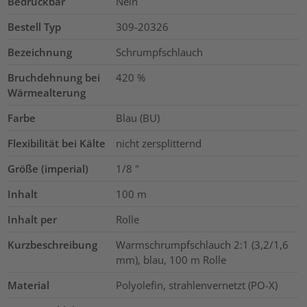
Bedruckbar
Nein
Bestell Typ
309-20326
Bezeichnung
Schrumpfschlauch
Bruchdehnung bei
420
%
Wärmealterung
Farbe
Blau (BU)
Flexibilität bei Kälte
nicht zersplitternd
Größe (imperial)
1/8
"
Inhalt
100
m
Inhalt per
Rolle
Kurzbeschreibung
Warmschrumpfschlauch 2:1 (3,2/1,6
mm), blau, 100 m Rolle
Material
Polyolefin, strahlenvernetzt (PO-X)