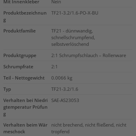
Mit Innenkleber
Nein
Produktbezeichnun
TF21-3.2/1.6-PO-X-BU
g
Produktfamilie
TF21 - dünnwandig,
schnellschrumpfend,
selbstverlöschend
Produktgruppe
2:1 Schrumpfschlauch – Rollenware
Schrumpfrate
2:1
Teil - Nettogewicht
0.0066
kg
Typ
TF21-3.2/1.6
Verhalten bei Niedri
SAE-AS23053
gtemperatur Prüfun
g
Verhalten beim Wär
nicht brechend, nicht fließend, nicht
meschock
tropfend