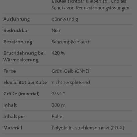
Bauteil sichtbar bleiben soll und als
Schutz von Kennzeichnungslösungen.
Ausführung
dünnwandig
Bedruckbar
Nein
Bezeichnung
Schrumpfschlauch
Bruchdehnung bei
420
%
Wärmealterung
Farbe
Grün-Gelb (GNYE)
Flexibilität bei Kälte
nicht zersplitternd
Größe (imperial)
3/64
"
Inhalt
300
m
Inhalt per
Rolle
Material
Polyolefin, strahlenvernetzt (PO-X)