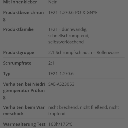
Mit Innenkleber
Nein
Produktbezeichnun
TF21-1.2/0.6-PO-X-GNYE
g
Produktfamilie
TF21 - dünnwandig,
schnellschrumpfend,
selbstverlöschend
Produktgruppe
2:1 Schrumpfschlauch – Rollenware
Schrumpfrate
2:1
Typ
TF21-1.2/0.6
Verhalten bei Niedri
SAE-AS23053
gtemperatur Prüfun
g
Verhalten beim Wär
nicht brechend, nicht fließend, nicht
meschock
tropfend
Wärmealterung Test
168h/175°C