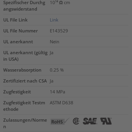
Spezifischer Durchg
10¹⁴ Ω cm
angswiderstand
UL File Link
Link
UL File Nummer
E143529
UL anerkannt
Nein
UL anerkannt (gültig
Ja
in USA)
Wasserabsorption
0.25
%
Zertifiziert nach CSA
Ja
Zugfestigkeit
14
MPa
Zugfestigkeit Testm
ASTM D638
ethode
Zulassungen/Norme
n